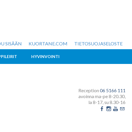
U SISÄÄN
KUORTANE.COM
TIETOSUOJASELOSTE
PPILEIRIT
HYVINVOINTI
Reception
06 5166 111
avoinna ma-pe 8-20.30,
la 8-17, su 8.30-16