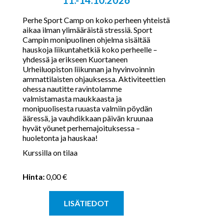
Perhe Sport Camp on koko perheen yhteistä
aikaa ilman ylimääräistä stressiä. Sport
Campin monipuolinen ohjelma sisältää
hauskoja liikuntahetkiä koko perheelle –
yhdessä ja erikseen Kuortaneen
Urheiluopiston liikunnan ja hyvinvoinnin
ammattilaisten ohjauksessa. Aktiviteettien
ohessa nautitte ravintolamme
valmistamasta maukkaasta ja
monipuolisesta ruuasta valmiin pöydän
ääressä, ja vauhdikkaan päivän kruunaa
hyvät yöunet perhemajoituksessa –
huoletonta ja hauskaa!​
Kurssilla on tilaa
Hinta:
0,00 €
LISÄTIEDOT