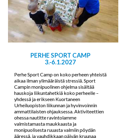
PERHE SPORT CAMP
3.-6.1.2027
Perhe Sport Camp on koko perheen yhteistä
aikaa ilman ylimääräistä stressiä. Sport
Campin monipuolinen ohjelma sisältää
hauskoja liikuntahetkiä koko perheelle –
yhdessä ja erikseen Kuortaneen
Urheiluopiston liikunnan ja hyvinvoinnin
ammattilaisten ohjauksessa. Aktiviteettien
ohessa nautitte ravintolamme
valmistamasta maukkaasta ja
monipuolisesta ruuasta valmiin pöydän
ääressä, ja vauhdikkaan päivän kruunaa