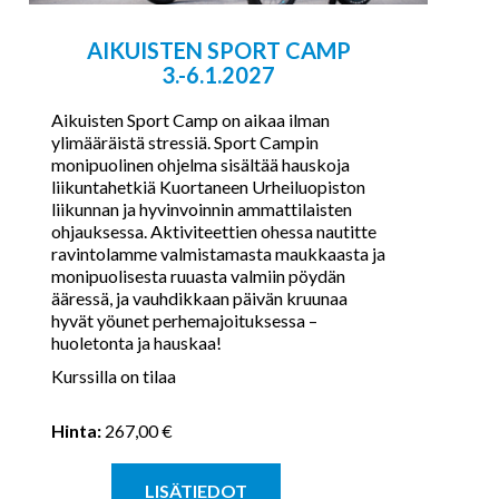
AIKUISTEN SPORT CAMP
3.-6.1.2027
Aikuisten Sport Camp on aikaa ilman
ylimääräistä stressiä. Sport Campin
monipuolinen ohjelma sisältää hauskoja
liikuntahetkiä Kuortaneen Urheiluopiston
liikunnan ja hyvinvoinnin ammattilaisten
ohjauksessa. Aktiviteettien ohessa nautitte
ravintolamme valmistamasta maukkaasta ja
monipuolisesta ruuasta valmiin pöydän
ääressä, ja vauhdikkaan päivän kruunaa
hyvät yöunet perhemajoituksessa –
huoletonta ja hauskaa!​
Kurssilla on tilaa
Hinta:
267,00 €
LISÄTIEDOT