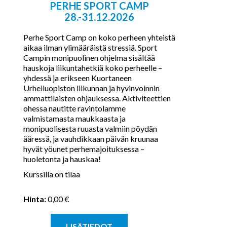
PERHE SPORT CAMP
28.-31.12.2026
Perhe Sport Camp on koko perheen yhteistä
aikaa ilman ylimääräistä stressiä. Sport
Campin monipuolinen ohjelma sisältää
hauskoja liikuntahetkiä koko perheelle –
yhdessä ja erikseen Kuortaneen
Urheiluopiston liikunnan ja hyvinvoinnin
ammattilaisten ohjauksessa. Aktiviteettien
ohessa nautitte ravintolamme
valmistamasta maukkaasta ja
monipuolisesta ruuasta valmiin pöydän
ääressä, ja vauhdikkaan päivän kruunaa
hyvät yöunet perhemajoituksessa –
huoletonta ja hauskaa!​
Kurssilla on tilaa
Hinta:
0,00 €
LISÄTIEDOT