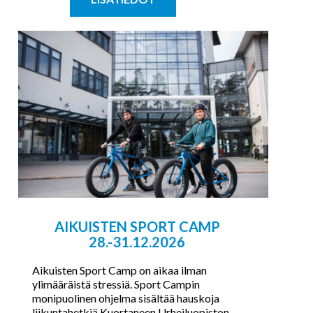
AIKUISTEN SPORT CAMP
28.-31.12.2026
Aikuisten Sport Camp on aikaa ilman
ylimääräistä stressiä. Sport Campin
monipuolinen ohjelma sisältää hauskoja
liikuntahetkiä Kuortaneen Urheiluopiston