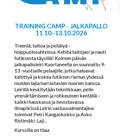
TRAINING CAMP - JALKAPALLO
11.10.-13.10.2026
Treeniä, taitoa ja peliälyä –
huippuolosuhteissa. Kehitä taitojasi ja nauti
futiksesta täysillä! Kolmen päivän
jalkapalloleiri Kuortaneella on suunnattu 9-
13 -vuotiaille pelaajille, jotka haluavat
kehittyä ja kokea futiksen riemun yhdessä
muiden lajia harrastavien nuorien kanssa.
Leirillä keskitytään tekniikkaan, pelin
ymmärtämiseen ja rohkeuteen kentällä –
kaikki hauskassa ja innostavassa
ilmapiirissä.Leirin vastuuvalmentajina
toimivat Petri Kangaskokko ja Asko
Ristimäki. Laji...
Kurssilla on tilaa