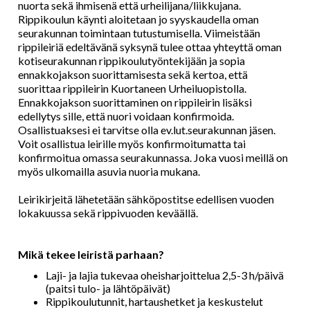
nuorta sekä ihmisenä että urheilijana/liikkujana.
Rippikoulun käynti aloitetaan jo syyskaudella oman
seurakunnan toimintaan tutustumisella. Viimeistään
rippileiriä edeltävänä syksynä tulee ottaa yhteyttä oman
kotiseurakunnan rippikoulutyöntekijään ja sopia
ennakkojakson suorittamisesta sekä kertoa, että
suorittaa rippileirin Kuortaneen Urheiluopistolla.
Ennakkojakson suorittaminen on rippileirin lisäksi
edellytys sille, että nuori voidaan konfirmoida.
Osallistuaksesi ei tarvitse olla ev.lut.seurakunnan jäsen.
Voit osallistua leirille myös konfirmoitumatta tai
konfirmoitua omassa seurakunnassa. Joka vuosi meillä on
myös ulkomailla asuvia nuoria mukana.
Leirikirjeitä lähetetään sähköpostitse edellisen vuoden
lokakuussa sekä rippivuoden keväällä.
Mikä tekee leiristä parhaan?
Laji- ja lajia tukevaa oheisharjoittelua 2,5-3 h/päivä
(paitsi tulo- ja lähtöpäivät)
Rippikoulutunnit, hartaushetket ja keskustelut