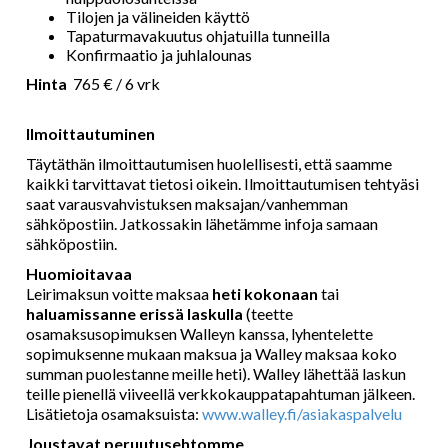
Tilojen ja välineiden käyttö
Tapaturmavakuutus ohjatuilla tunneilla
Konfirmaatio ja juhlalounas
Hinta
765 € / 6 vrk
Ilmoittautuminen
Täytäthän ilmoittautumisen huolellisesti, että saamme
kaikki tarvittavat tietosi oikein. Ilmoittautumisen tehtyäsi
saat varausvahvistuksen maksajan/vanhemman
sähköpostiin. Jatkossakin lähetämme infoja samaan
sähköpostiin.
Huomioitavaa
Leirimaksun voitte maksaa
heti kokonaan
tai
haluamissanne erissä laskulla
(teette
osamaksusopimuksen Walleyn kanssa, lyhentelette
sopimuksenne mukaan maksua ja Walley maksaa koko
summan puolestanne meille heti). Walley lähettää laskun
teille pienellä viiveellä verkkokauppatapahtuman jälkeen.
Lisätietoja osamaksuista:
www.walley.fi/asiakaspalvelu
Joustavat peruutusehtomme