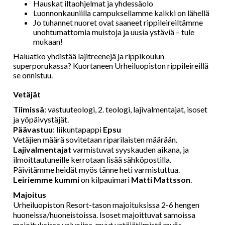
Hauskat iltaohjelmat ja yhdessäolo
Luonnonkauniilla campuksellamme kaikki on lähellä
Jo tuhannet nuoret ovat saaneet rippileireiltämme
unohtumattomia muistoja ja uusia ystäviä – tule
mukaan!
Haluatko yhdistää lajitreenejä ja rippikoulun
superporukassa? Kuortaneen Urheiluopiston rippileireillä
se onnistuu.
Vetäjät
Tiimissä
: vastuuteologi, 2. teologi, lajivalmentajat, isoset
ja yöpäivystäjät.
Päävastuu
: liikuntapappi
Epsu
Vetäjien määrä sovitetaan riparilaisten määrään.
Lajivalmentajat
varmistuvat syyskauden aikana, ja
ilmoittautuneille kerrotaan lisää sähköpostilla.
Päivitämme heidät myös tänne heti varmistuttua.
Leiriemme kummi
on kilpauimari
Matti Mattsson
.
Majoitus
Urheiluopiston Resort-tason majoituksissa 2-6 hengen
huoneissa/huoneistoissa. Isoset majoittuvat samoissa
majoituksissa valvojina, muut vetäjätiimistä myös