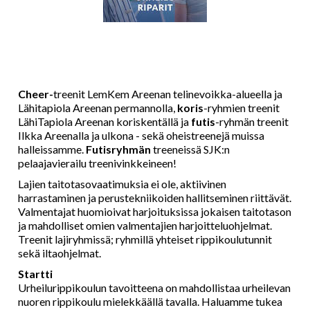
Cheer-
treenit LemKem Areenan telinevoikka-alueella ja
Lähitapiola Areenan permannolla,
k
oris
-ryhmien treenit
LähiTapiola Areenan koriskentällä ja
futis
-ryhmän treenit
Ilkka Areenalla ja ulkona - sekä oheistreenejä muissa
halleissamme.
Futisryhmän
treeneissä SJK:n
pelaajavierailu treenivinkkeineen!
Lajien taitotasovaatimuksia ei ole, aktiivinen
harrastaminen ja perustekniikoiden hallitseminen riittävät.
Valmentajat huomioivat harjoituksissa jokaisen taitotason
ja mahdolliset omien valmentajien harjoitteluohjelmat.
Treenit lajiryhmissä; ryhmillä yhteiset rippikoulutunnit
sekä iltaohjelmat.
Startti
Urheilurippikoulun tavoitteena on mahdollistaa urheilevan
nuoren rippikoulu mielekkäällä tavalla. Haluamme tukea