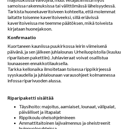
samoissa rakennuksissa tai välittömässä läheisyydessä.
Tarkista huonekaveritoiveen kohteelta, että molemmat
laitatte toisenne kaveritoiveeksi, sillä eriävissä
kaveritoiveissa me teemme päätöksen, mikä toiveista
kirjataan huonejakoon.
Konfirmaatio
Kuortaneen kauniissa puukirkossa leirin viimeisenä
päivänä, ja sen jälkeen juhlalounas Urheiluopistolla (kuuluu
riparilaisen pakettiin). Juhlavieraat voivat osallistua
lounaaseen ennakkotilauksella.
Tarkka kellonaika ilmoitetaan toisessa rippikirjeessä
syyskaudella ja juhlalounaan varausohjeet kolmannessa
infossa riparivuoden alussa.
Riparipaketti sisältää
Täysihoito: majoitus, aamiaiset, lounaat, välipalat,
päivälliset ja iltapalat
Rippikoulu oheisohjelmineen
Ammattitaitoinen lajivalmennus ja oheistreenit
huippuolosuhteissa